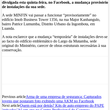
divulgada esta quinta-feira, no Facebook, a mudança provisório
de instalações da sua sede.
A sede MINFIN vai passar a funcionar “provisoriamente” no
edifício Imob Business Tower 1356, na rua Major Kanhangulo,
bairro Patrice Lumumba, Distrito Urbano da Ingombota, em
Luanda.
A nota esclarece que a mudança “temporária” de instalações deve-se
ao facto do edifício emblemático do Largo da Mutamba, sede
original do Ministério, carecer de obras estruturais necessárias à sua
conservação.
Previous article
Arma de uma empresa de segurança: Capturados
jovens que postaram foto exibindo uma AKM no Facebook
Next article
Quem está por detrás? Kits de auto-emprego do PAPE
‘privados’ há um ano no Centro Profissional do Cazenga