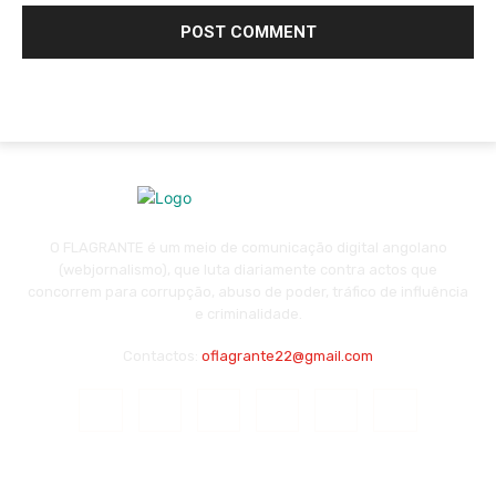
O FLAGRANTE é um meio de comunicação digital angolano
(webjornalismo), que luta diariamente contra actos que
concorrem para corrupção, abuso de poder, tráfico de influência
e criminalidade.
Contactos:
oflagrante22@gmail.com