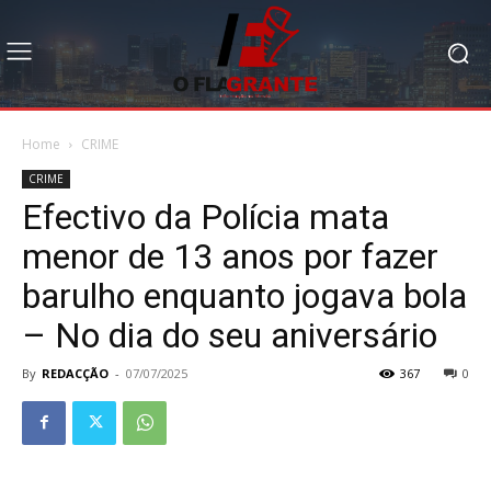
Home
CRIME
CRIME
Efectivo da Polícia mata
menor de 13 anos por fazer
barulho enquanto jogava bola
– No dia do seu aniversário
By
REDACÇÃO
-
07/07/2025
367
0