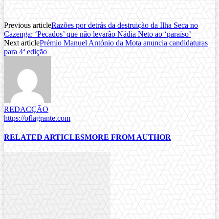
Previous article
Razões por detrás da destruição da Ilha Seca no
Cazenga: ‘Pecados’ que não levarão Nádia Neto ao ‘paraíso’
Next article
Prémio Manuel António da Mota anuncia candidaturas
para 4ª edição
REDACÇÃO
https://oflagrante.com
RELATED ARTICLES
MORE FROM AUTHOR