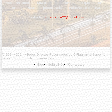
(webjornalismo), que luta diariamente contra actos que concorrem
para corrupção, abuso de poder, tráfico de influência e criminalidade.
Contactos:
oflagrante22@gmail.com
© 2021 - 2024 - Todos Direitos Reservados ao O Flagrante| Suporte
Técnico Diontónio Multimédia, Lda
Blog
Sobre Nós
Contactos