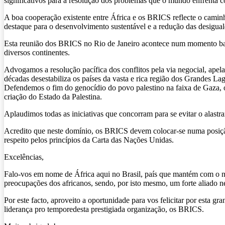
significativos para a resolução dos problemas que o mundo enfrenta co
A boa cooperação existente entre África e os BRICS reflecte o caminh
destaque para o desenvolvimento sustentável e a redução das desigua
Esta reunião dos BRICS no Rio de Janeiro acontece num momento bastan
diversos continentes.
Advogamos a resolução pacífica dos conflitos pela via negocial, apel
décadas desestabiliza os países da vasta e rica região dos Grandes La
Defendemos o fim do genocídio do povo palestino na faixa de Gaza, 
criação do Estado da Palestina.
Aplaudimos todas as iniciativas que concorram para se evitar o alastr
Acredito que neste domínio, os BRICS devem colocar-se numa posição 
respeito pelos princípios da Carta das Nações Unidas.
Excelências,
Falo-vos em nome de África aqui no Brasil, país que mantém com o no
preocupações dos africanos, sendo, por isto mesmo, um forte aliado ne
Por este facto, aproveito a oportunidade para vos felicitar por esta 
liderança pro temporedesta prestigiada organização, os BRICS.