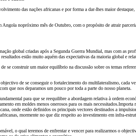
nvolvimento das nações africanas e por forma a dar-lhes maior destaque,
em Angola nopróximo mês de Outubro, com o propósito de atrair parce
rnação global criadas após a Segunda Guerra Mundial, mas com as pro
 resultados estão muito aquém das expectativas da maioria global e rela
 se construir um maior equilíbrio na discussão sobre os temas referent
o objectivo de se conseguir o fortalecimento do multilateralismo, cada v
 com que nos deparamos um pouco por toda a parte do nosso planeta.
undamental para que se reequilibre a abordagem relativa à ordem econ
iamento em moldes menos onerosos para os mais necessitados.Importa ref
a, onde estão definidos os principais vectores destinados a impulsion
africanas, mormente no que diz respeito ao investimento em infra-estru
nável, o qual teremos de enfrentar e vencer para realizarmos o object