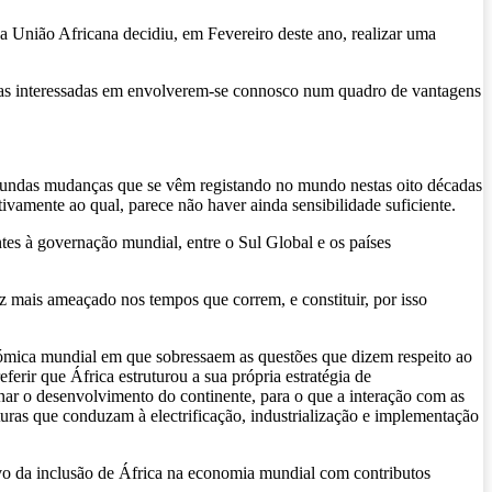
 a União Africana decidiu, em Fevereiro deste ano, realizar uma
rias interessadas em envolverem-se connosco num quadro de vantagens
fundas mudanças que se vêm registando no mundo nestas oito décadas
tivamente ao qual, parece não haver ainda sensibilidade suficiente.
es à governação mundial, entre o Sul Global e os países
ez mais ameaçado nos tempos que correm, e constituir, por isso
ómica mundial em que sobressaem as questões que dizem respeito ao
erir que África estruturou a sua própria estratégia de
ar o desenvolvimento do continente, para o que a interação com as
turas que conduzam à electrificação, industrialização e implementação
ivo da inclusão de África na economia mundial com contributos