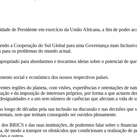
alidade de Presidente em exercício da União Africana, a fim de poder a
cendo a Cooperação do Sul Global para uma Governança mais Inclusiva 
as para os problemas do mundo actual.
ropriado para abordarmos e trocarmos ideias sobre o potencial de qu
mento social e económico dos nossos respectivos países.
entes regiões do planeta, com visões, experiências e orientações de natu
ação e da imposição de interesses próprios, por forma a que actuem de
s desigualdades e a um sem número de carências que afectam a vida de 
 longo de décadas pela sua inclusão na discussão e nas decisões que s
amentais, sem que tenham conseguido ser ouvidos plenamente.
 dos BRICS e das suas instituições, de podermos falar sobre o financia
a, de modo a transpor os obstáculos que condicionam a realização de pro
ões e outros.