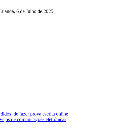
da, 6 de Julho de 2025
idos’ de fazer prova escrita online
iços de comunicações eletrônicas