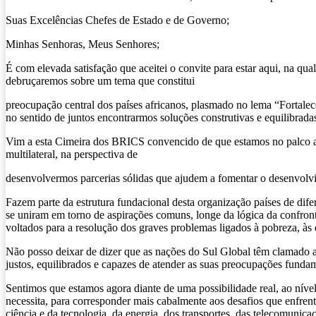
Suas Excelências Chefes de Estado e de Governo;
Minhas Senhoras, Meus Senhores;
É com elevada satisfação que aceitei o convite para estar aqui, na qu
debruçaremos sobre um tema que constitui
preocupação central dos países africanos, plasmado no lema “Fortale
no sentido de juntos encontrarmos soluções construtivas e equilibrad
Vim a esta Cimeira dos BRICS convencido de que estamos no palco ap
multilateral, na perspectiva de
desenvolvermos parcerias sólidas que ajudem a fomentar o desenvolvi
Fazem parte da estrutura fundacional desta organização países de difer
se uniram em torno de aspirações comuns, longe da lógica da confront
voltados para a resolução dos graves problemas ligados à pobreza, à
Não posso deixar de dizer que as nações do Sul Global têm clamado ao
justos, equilibrados e capazes de atender as suas preocupações fund
Sentimos que estamos agora diante de uma possibilidade real, ao nível
necessita, para corresponder mais cabalmente aos desafios que enfrent
ciência e da tecnologia, da energia, dos transportes, das telecomunicaç