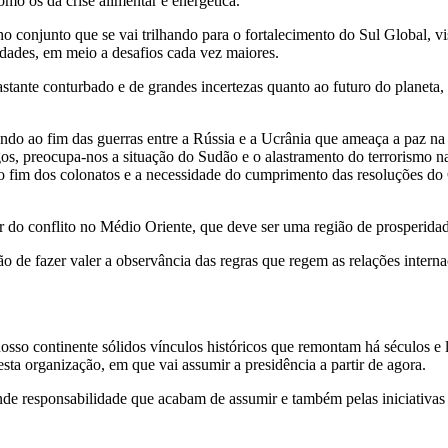
mo os da crise alimentar e energética.
o conjunto que se vai trilhando para o fortalecimento do Sul Global, 
ldades, em meio a desafios cada vez maiores.
te conturbado e de grandes incertezas quanto ao futuro do planeta, de
ando ao fim das guerras entre a Rússia e a Ucrânia que ameaça a paz na
gos, preocupa-nos a situação do Sudão e o alastramento do terrorismo n
o fim dos colonatos e a necessidade do cumprimento das resoluções d
ar do conflito no Médio Oriente, que deve ser uma região de prosperida
de fazer valer a observância das regras que regem as relações interna
sso continente sólidos vínculos históricos que remontam há séculos e l
sta organização, em que vai assumir a presidência a partir de agora.
grande responsabilidade que acabam de assumir e também pelas iniciativa