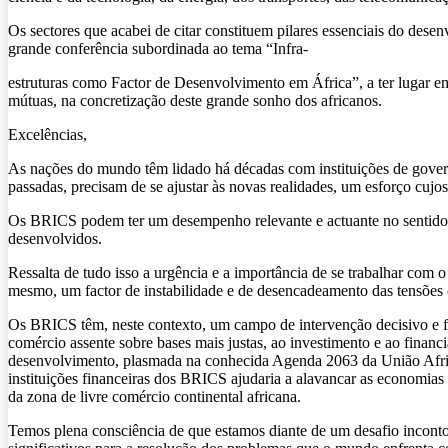
Os sectores que acabei de citar constituem pilares essenciais do dese
grande conferência subordinada ao tema “Infra-
estruturas como Factor de Desenvolvimento em África”, a ter lugar 
mútuas, na concretização deste grande sonho dos africanos.
Excelências,
As nações do mundo têm lidado há décadas com instituições de gove
passadas, precisam de se ajustar às novas realidades, um esforço cujos
Os BRICS podem ter um desempenho relevante e actuante no sentido de
desenvolvidos.
Ressalta de tudo isso a urgência e a importância de se trabalhar com 
mesmo, um factor de instabilidade e de desencadeamento das tensões
Os BRICS têm, neste contexto, um campo de intervenção decisivo e f
comércio assente sobre bases mais justas, ao investimento e ao financ
desenvolvimento, plasmada na conhecida Agenda 2063 da União African
instituições financeiras dos BRICS ajudaria a alavancar as economias 
da zona de livre comércio continental africana.
Temos plena consciência de que estamos diante de um desafio incontor