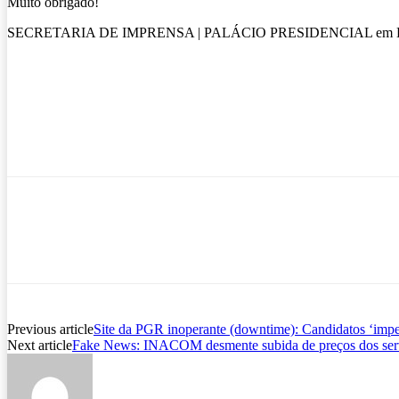
Muito obrigado!
SECRETARIA DE IMPRENSA | PALÁCIO PRESIDENCIAL em Luan
Previous article
Site da PGR inoperante (downtime): Candidatos ‘imped
Next article
Fake News: INACOM desmente subida de preços dos serv