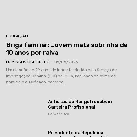
EDUCAÇÃO
Briga familiar: Jovem mata sobrinha de
10 anos por raiva
DOMINGOS FIGUEIREDO
-
06/08/2026
Um cidadão de 29 anos de idade foi detido pelo Serviço de
Investigação Criminal (SIC) na Huíla, implicado no crime de
homicídio qualificado, ocorrido...
Artistas do Rangel recebem
Carteira Profissional
05/08/2026
Presidente da República