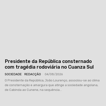
Presidente da República consternado
com tragédia rodoviária no Cuanza Sul
SOCIEDADE
REDACÇÃO
-
04/08/2026
O Presidente da República, João Lourenço, associou-se ao clima
de consternação e amargura que atinge a sociedade angolana,
de Cabinda ao Cunene, na sequência...