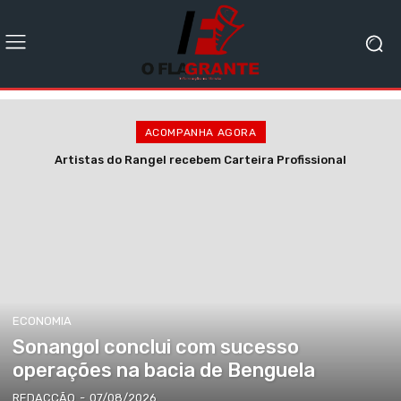
ACOMPANHA AGORA
Artistas do Rangel recebem Carteira Profissional
ECONOMIA
Sonangol conclui com sucesso
operações na bacia de Benguela
REDACÇÃO
-
07/08/2026