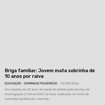
Briga familiar: Jovem mata sobrinha de
10 anos por raiva
EDUCAÇÃO
DOMINGOS FIGUEIREDO
-
06/08/2026
Um cidadão de 29 anos de idade foi detido pelo Serviço de
Investigação Criminal (SIC) na Huíla, implicado no crime de
homicídio qualificado, ocorrido...