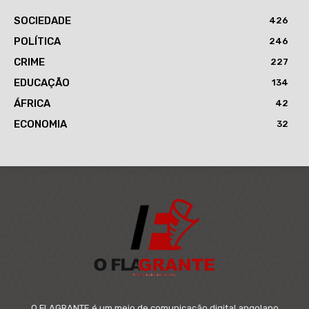
SOCIEDADE
426
POLÍTICA
246
CRIME
227
EDUCAÇÃO
134
ÁFRICA
42
ECONOMIA
32
O FLAGRANTE é um meio de comunicação digital angolano