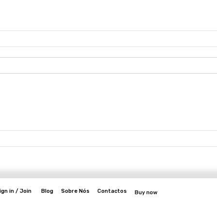
ign in / Join
Blog
Sobre Nós
Contactos
Buy now