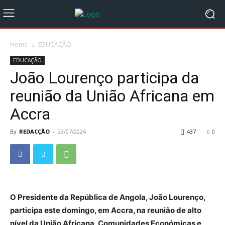
Home
EDUCAÇÃO
EDUCAÇÃO
João Lourenço participa da
reunião da União Africana em
Accra
By
REDACÇÃO
-
23/07/2024
437
0
O Presidente da República de Angola, João Lourenço,
participa este domingo, em Accra, na reunião de alto
nível da União Africana, Comunidades Económicas e