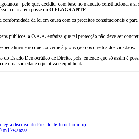
olano.a . pelo que, decidiu, com base no mandato constitucional a si co
 lê-se na nota em posse do
O FLAGRANTE
.
 a conformidade da lei em causa com os preceitos constitucionais e par
ns públicos, a O.A.A. enfatiza que tal protecção não deve ser concretiz
 especialmente no que concerne à protecção dos direitos dos cidadãos.
do Estado Democrático de Direito, pois, entende que só assim é possív
 de uma sociedade equitativa e equilibrada.
ntegra discurso do Presidente João Lourenço
00 mil kwanzas