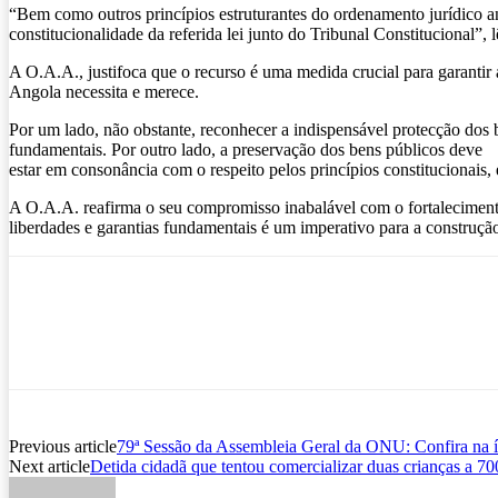
“Bem como outros princípios estruturantes do ordenamento jurídico ang
constitucionalidade da referida lei junto do Tribunal Constitucional”,
A O.A.A., justifoca que o recurso é uma medida crucial para garantir
Angola necessita e merece.
Por um lado, não obstante, reconhecer a indispensável protecção dos be
fundamentais. Por outro lado, a preservação dos bens públicos deve
estar em consonância com o respeito pelos princípios constitucionais,
A O.A.A. reafirma o seu compromisso inabalável com o fortalecimento 
liberdades e garantias fundamentais é um imperativo para a construção
Previous article
79ª Sessão da Assembleia Geral da ONU: Confira na í
Next article
Detida cidadã que tentou comercializar duas crianças a 7