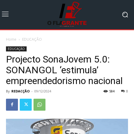
Home
EDUCAÇÃO
EDUCAÇÃO
Projecto SonaJovem 5.0:
SONANGOL ‘estimula’
empreendedorismo nacional
By
REDACÇÃO
-
09/12/2024
584
0