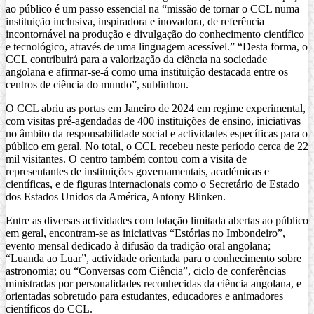
ao público é um passo essencial na “missão de tornar o CCL numa
instituição inclusiva, inspiradora e inovadora, de referência
incontornável na produção e divulgação do conhecimento científico
e tecnológico, através de uma linguagem acessível.” “Desta forma, o
CCL contribuirá para a valorização da ciência na sociedade
angolana e afirmar-se-á como uma instituição destacada entre os
centros de ciência do mundo”, sublinhou.
O CCL abriu as portas em Janeiro de 2024 em regime experimental,
com visitas pré-agendadas de 400 instituições de ensino, iniciativas
no âmbito da responsabilidade social e actividades específicas para o
público em geral. No total, o CCL recebeu neste período cerca de 22
mil visitantes. O centro também contou com a visita de
representantes de instituições governamentais, académicas e
científicas, e de figuras internacionais como o Secretário de Estado
dos Estados Unidos da América, Antony Blinken.
Entre as diversas actividades com lotação limitada abertas ao público
em geral, encontram-se as iniciativas “Estórias no Imbondeiro”,
evento mensal dedicado à difusão da tradição oral angolana;
“Luanda ao Luar”, actividade orientada para o conhecimento sobre
astronomia; ou “Conversas com Ciência”, ciclo de conferências
ministradas por personalidades reconhecidas da ciência angolana, e
orientadas sobretudo para estudantes, educadores e animadores
científicos do CCL.