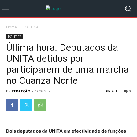
Home
POLÍTICA
POLÍTICA
Última hora: Deputados da
UNITA detidos por
participarem de uma marcha
no Cuanza Norte
By
REDACÇÃO
-
16/02/2025
451
0
Dois deputados da UNITA em efectividade de funções