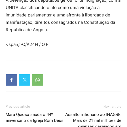
A detenção dos deputados gerou forte indignação, com a
UNITA classificando o ato como uma violação a
imunidade parlamentar e uma afronta à liberdade de
manifestação, direitos consagrados na Constituição da
República de Angola.
<span;>C/A24H / O F
Previous article
Next article
Mara Quiosa saúda o 44º
Assalto milionário ao INAGBE:
aniversário da Igreja Bom Deus
Mais de 21 mil milhões de
kwanzas desviados em