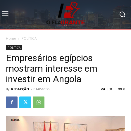
Home
POLÍTICA
POLÍTICA
Empresários egípcios
mostram interesse em
investir em Angola
By
REDACÇÃO
-
01/05/2025
368
0