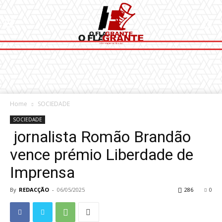
Home
SOCIEDADE
SOCIEDADE
jornalista Romão Brandão
vence prémio Liberdade de
Imprensa
By
REDACÇÃO
-
06/05/2025
286
0