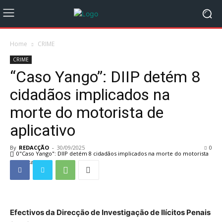
Home
CRIME
CRIME
“Caso Yango”: DIIP detém 8
cidadãos implicados na
morte do motorista de
aplicativo
By
REDACÇÃO
-
30/09/2025
0
0"Caso Yango": DIIP detém 8 cidadãos implicados na morte do motorista
de aplicatjhj
Efectivos da Direcção de Investigação de Ilícitos Penais