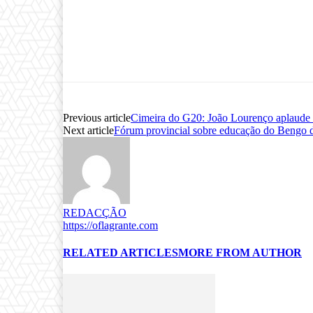
Previous article
Cimeira do G20: João Lourenço aplaude fi
Next article
Fórum provincial sobre educação do Bengo di
REDACÇÃO
https://oflagrante.com
RELATED ARTICLES
MORE FROM AUTHOR