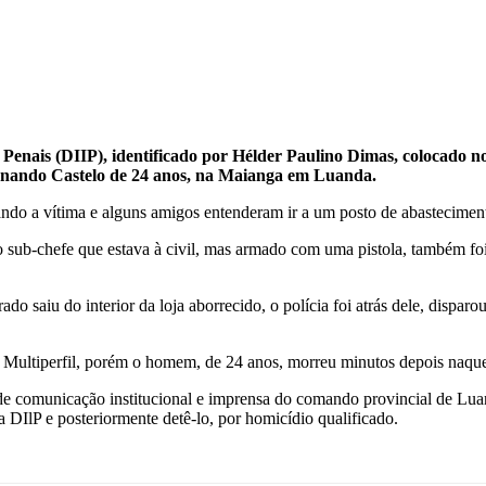
s Penais (DIIP), identificado por Hélder Paulino Dimas, colocado n
ernando Castelo de 24 anos, na Maianga em Luanda.
ando a vítima e alguns amigos entenderam ir a um posto de abastecimen
 sub-chefe que estava à civil, mas armado com uma pistola, também foi 
o saiu do interior da loja aborrecido, o polícia foi atrás dele, disparo
ca Multiperfil, porém o homem, de 24 anos, morreu minutos depois naque
de comunicação institucional e imprensa do comando provincial de Lua
da DIlP e posteriormente detê-lo, por homicídio qualificado.