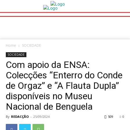
Home
SOCIEDADE
SOCIEDADE
Com apoio da ENSA:
Colecções “Enterro do Conde
de Orgaz” e “A Flauta Dupla”
disponíveis no Museu
Nacional de Benguela
By
REDACÇÃO
-
25/09/2024
509
0