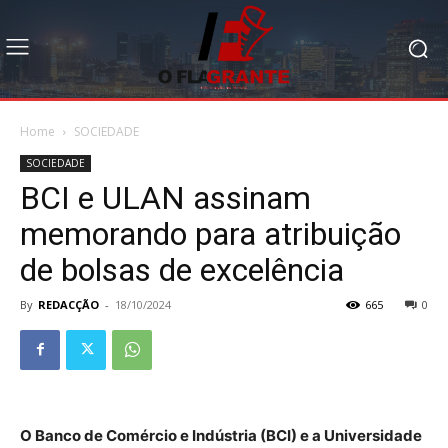
Home
SOCIEDADE
SOCIEDADE
BCI e ULAN assinam
memorando para atribuição
de bolsas de excelência
By
REDACÇÃO
-
18/10/2024
665
0
O Banco de Comércio e Indústria (BCI) e a Universidade