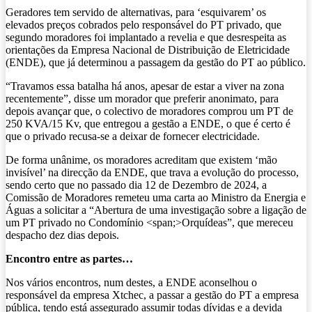
Geradores tem servido de alternativas, para ‘esquivarem’ os
elevados preços cobrados pelo responsável do PT privado, que
segundo moradores foi implantado a revelia e que desrespeita as
orientações da Empresa Nacional de Distribuição de Eletricidade
(ENDE), que já determinou a passagem da gestão do PT ao público.
“Travamos essa batalha há anos, apesar de estar a viver na zona
recentemente”, disse um morador que preferir anonimato, para
depois avançar que, o colectivo de moradores comprou um PT de
250 KVA/15 Kv, que entregou a gestão a ENDE, o que é certo é
que o privado recusa-se a deixar de fornecer electricidade.
De forma unânime, os moradores acreditam que existem ‘mão
invisível’ na direcção da ENDE, que trava a evolução do processo,
sendo certo que no passado dia 12 de Dezembro de 2024, a
Comissão de Moradores remeteu uma carta ao Ministro da Energia e
Águas a solicitar a “Abertura de uma investigação sobre a ligação de
um PT privado no Condomínio <span;>Orquídeas”, que mereceu
despacho dez dias depois.
Encontro entre as partes…
Nos vários encontros, num destes, a ENDE aconselhou o
responsável da empresa Xtchec, a passar a gestão do PT a empresa
pública, tendo está assegurado assumir todas dívidas e a devida