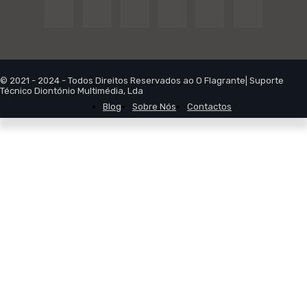
© 2021 - 2024 - Todos Direitos Reservados ao O Flagrante| Suporte
Técnico Diontónio Multimédia, Lda
Blog
Sobre Nós
Contactos