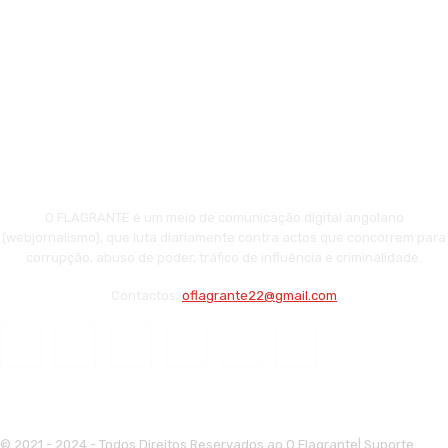
O FLAGRANTE é um meio de comunicação digital angolano
(webjornalismo), que luta diariamente contra actos que concorrem para
corrupção, abuso de poder, tráfico de influência e criminalidade.
Contactos:
oflagrante22@gmail.com
© 2021 - 2024 - Todos Direitos Reservados ao O Flagrante| Suporte