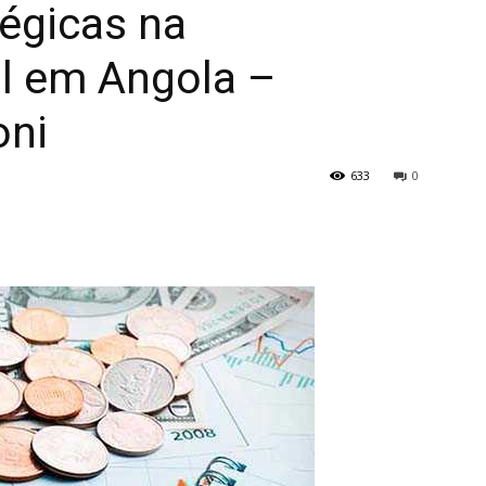
égicas na
al em Angola –
oni
633
0