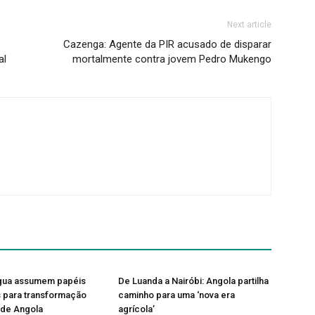
Next article
Cazenga: Agente da PIR acusado de disparar
al
mortalmente contra jovem Pedro Mukengo
água assumem papéis
De Luanda a Nairóbi: Angola partilha
s para transformação
caminho para uma ‘nova era
de Angola
agrícola’