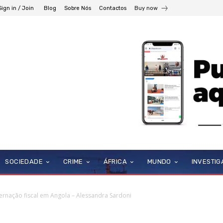
Sign in / Join
Blog
Sobre Nós
Contactos
Buy now
SOCIEDADE
CRIME
ÁFRICA
MUNDO
INVESTI
ernação fiscal em Angola – Alessandra Sardoni