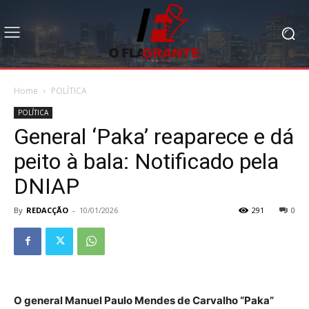
Home
POLÍTICA
POLÍTICA
General ‘Paka’ reaparece e dá
peito à bala: Notificado pela
DNIAP
By
REDACÇÃO
-
10/01/2026
291
0
O general Manuel Paulo Mendes de Carvalho “Paka”