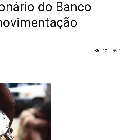
ionário do Banco
movimentação
197
0