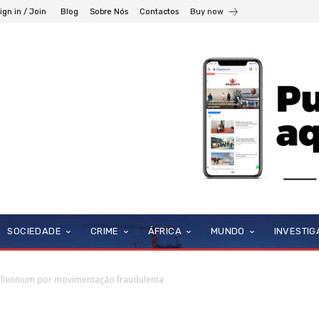
ign in / Join
Blog
Sobre Nós
Contactos
Buy now
SOCIEDADE
CRIME
ÁFRICA
MUNDO
INVESTI
illennium por movimentação fraudulenta