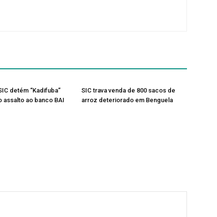
 SIC detém “Kadifuba”
SIC trava venda de 800 sacos de
o assalto ao banco BAI
arroz deteriorado em Benguela