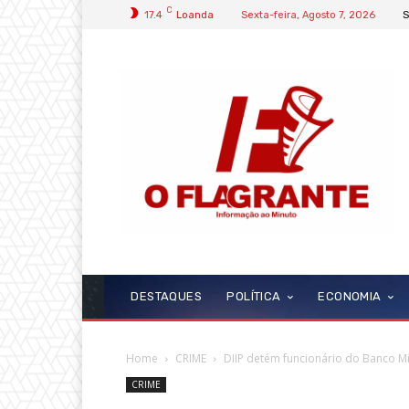
C
17.4
Loanda
Sexta-feira, Agosto 7, 2026
S
DESTAQUES
POLÍTICA
ECONOMIA
Home
CRIME
DIIP detém funcionário do Banco M
CRIME