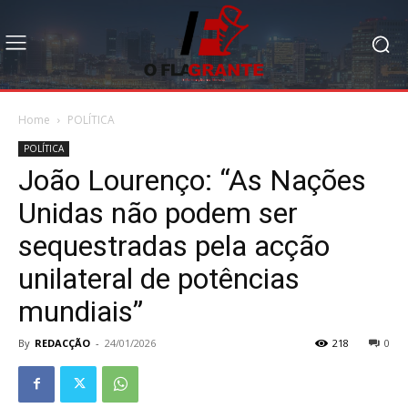
Home
POLÍTICA
POLÍTICA
João Lourenço: “As Nações
Unidas não podem ser
sequestradas pela acção
unilateral de potências
mundiais”
By
REDACÇÃO
-
24/01/2026
218
0