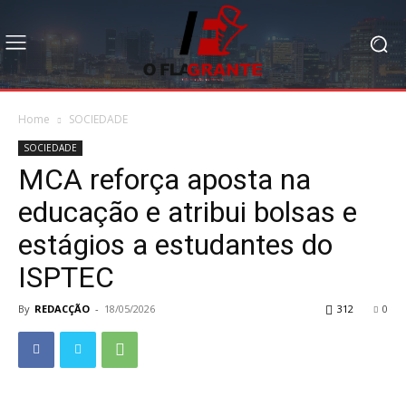
Home
SOCIEDADE
SOCIEDADE
MCA reforça aposta na
educação e atribui bolsas e
estágios a estudantes do
ISPTEC
By
REDACÇÃO
-
18/05/2026
312
0