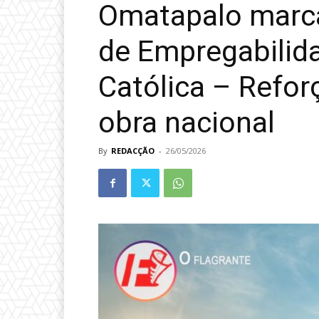
Omatapalo marca
de Empregabilid
Católica – Refor
obra nacional
By
REDACÇÃO
-
26/05/2026