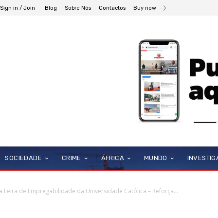
Sign in / Join
Blog
Sobre Nós
Contactos
Buy now
SOCIEDADE
CRIME
ÁFRICA
MUNDO
INVESTI
Feira de Empregabilidade da Universidade Católica – Reforça...